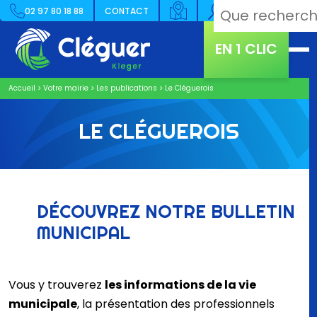
02 97 80 18 88
CONTACT
EN 1 CLIC
Accueil
>
Votre mairie
>
Les publications
>
Le Cléguerois
LE CLÉGUEROIS
DÉCOUVREZ NOTRE BULLETIN
MUNICIPAL
Vous y trouverez
les informations de la vie
municipale
, la présentation des professionnels