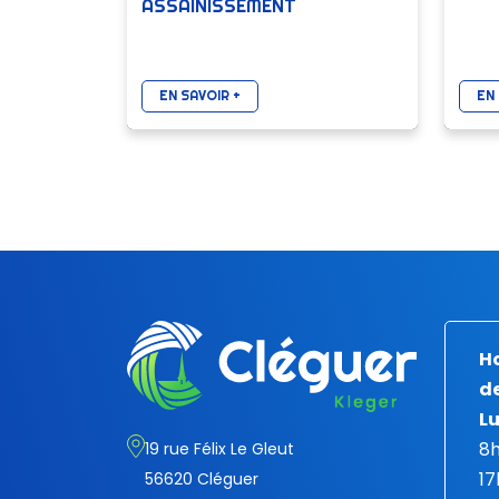
ASSAINISSEMENT
EN SAVOIR +
EN 
Ho
de
Lu
8h
19 rue Félix Le Gleut
17
56620 Cléguer