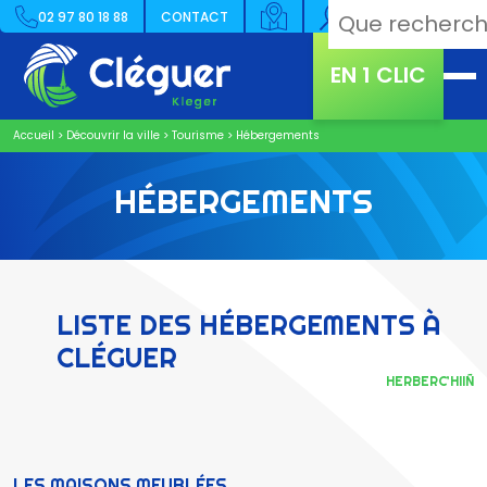
02 97 80 18 88
CONTACT
EN 1 CLIC
Accueil
>
Découvrir la ville
>
Tourisme
>
Hébergements
HÉBERGEMENTS
LISTE DES HÉBERGEMENTS À
CLÉGUER
HERBERC’HIIÑ
LES MAISONS MEUBLÉES