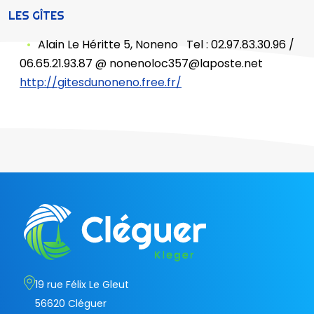
LES GÎTES
Alain Le Héritte 5, Noneno Tel : 02.97.83.30.96 /
06.65.21.93.87 @ nonenoloc357@laposte.net
http://gitesdunoneno.free.fr/
19 rue Félix Le Gleut
56620 Cléguer