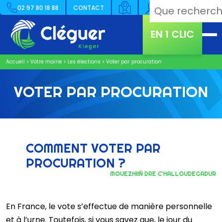
02 97 80 18 88
CONTACT
EN 1 CLIC
Accueil
>
Votre mairie
>
Les élections
>
Voter par procuration
VOTER PAR PROCURATION
COMMENT VOTER PAR
PROCURATION ?
MOUEZHIIÑ DRE C’HALLOUDEGADUR
En France, le vote s’effectue de manière personnelle
et à l’urne. Toutefois, si vous savez que, le jour du