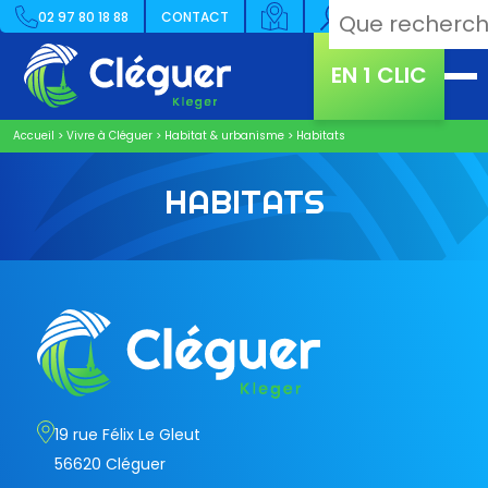
02 97 80 18 88
CONTACT
EN 1 CLIC
Accueil
>
Vivre à Cléguer
>
Habitat & urbanisme
>
Habitats
HABITATS
19 rue Félix Le Gleut
56620 Cléguer