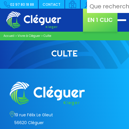
02 97 80 18 88
CONTACT
EN 1 CLIC
Accueil
>
Vivre à Cléguer
>
Culte
CULTE
19 rue Félix Le Gleut
56620 Cléguer