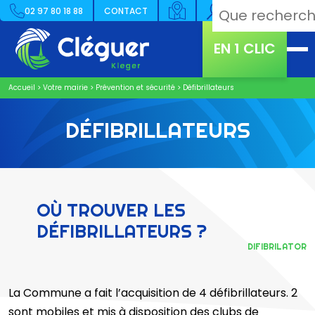
02 97 80 18 88
CONTACT
EN 1 CLIC
Accueil
>
Votre mairie
>
Prévention et sécurité
>
Défibrillateurs
DÉFIBRILLATEURS
OÙ TROUVER LES
DÉFIBRILLATEURS ?
DIFIBRILATOR
La Commune a fait l’acquisition de 4 défibrillateurs. 2
sont mobiles et mis à disposition des clubs de