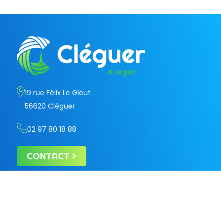
19 rue Félix Le Gleut
56620 Cléguer
02 97 80 18 88
CONTACT
Retrouvez votre ville sur les réseaux sociaux