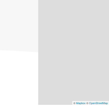
©
Mapbox
©
OpenStreetMap