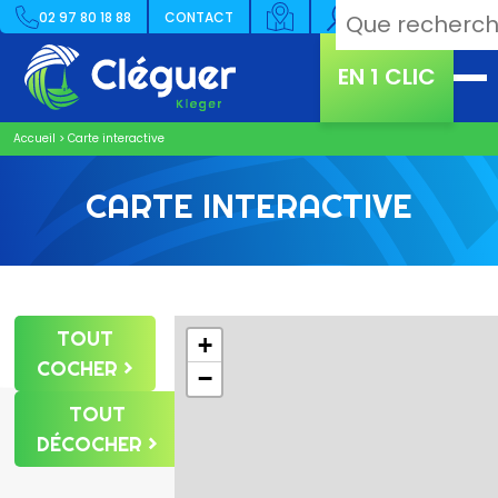
02 97 80 18 88
CONTACT
EN 1 CLIC
Accueil
>
Carte interactive
CARTE INTERACTIVE
TOUT
+
COCHER
−
TOUT
DÉCOCHER