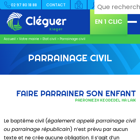
02 97 80 18 88
CONTACT
EN 1 CLIC
Accueil
>
Votre mairie
>
Etat civil
>
Parrainage civil
PARRAINAGE CIVIL
FAIRE PARRAINER SON ENFANT
PAERONIEZH KEODEDEL HA LAIK
Le baptême civil (
également appelé parrainage civil
ou parrainage républicain
) n’est prévu par aucun
texte et ne crée aucune obligation. Il s’agit d’un