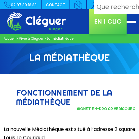
02 97 80 18 88
CONTACT
EN 1 CLIC
Accueil
>
Vivre à Cléguer
>
La médiathèque
LA MÉDIATHÈQUE
FONCTIONNEMENT DE LA
MÉDIATHÈQUE
MONET EN-DRO AR VEDIAOUEG
La nouvelle Médiathèque est situé à l’adresse 2 square
Louis Le Couriaud.