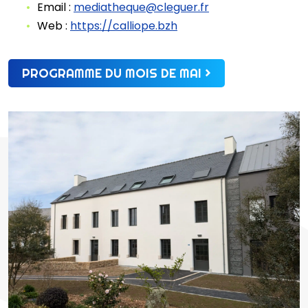
Email :
mediatheque@cleguer.fr
Web :
https://calliope.bzh
PROGRAMME DU MOIS DE MAI