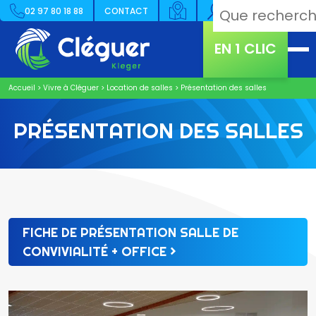
02 97 80 18 88
CONTACT
EN 1 CLIC
Accueil
>
Vivre à Cléguer
>
Location de salles
>
Présentation des salles
PRÉSENTATION DES SALLES
FICHE DE PRÉSENTATION SALLE DE
CONVIVIALITÉ + OFFICE