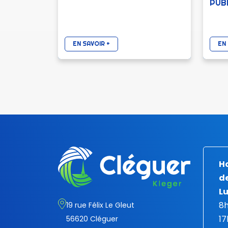
PUB
EN SAVOIR +
EN 
Ho
de
Lu
8h
19 rue Félix Le Gleut
17
56620 Cléguer