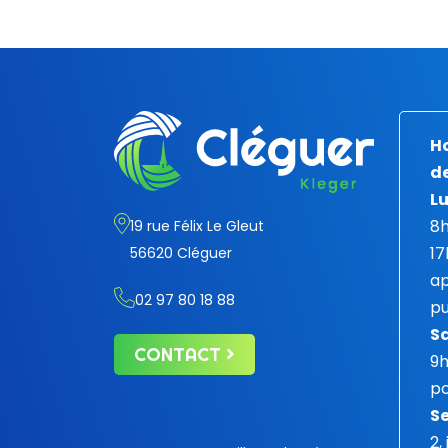
Ho
de
Lu
8h
19 rue Félix Le Gleut
17
56620 Cléguer
ap
02 97 80 18 88
pu
S
CONTACT
9
po
Se
2,