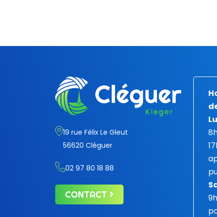
Ho
de
Lu
8h
19 rue Félix Le Gleut
17
56620 Cléguer
ap
02 97 80 18 88
pu
S
CONTACT
9
po