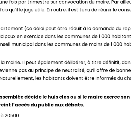
ne fois par trimestre sur convocation du maire. Par aille
is qu’il le juge utile. En outre, il est tenu de réunir le co
partement (ce délai peut être réduit à la demande du repr
nicipaux en exercice dans les communes de 1 000 habitants
nseil municipal dans les communes de moins de 1 000 hab
a mairie. Il peut également délibérer, à titre définitif, dans
ienne pas au principe de neutralité, qu’il offre de bonnes
. Naturellement, les habitants doivent être informés du 
assemblée décide le huis clos ou si le maire exerce son
eint l’accès du public aux débats.
6 à 20h00