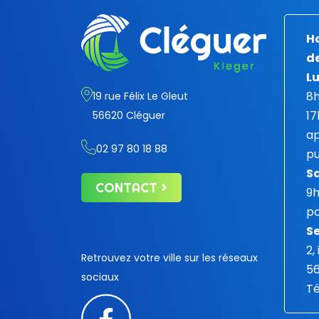
Ho
de
Lu
8h
19 rue Félix Le Gleut
17
56620 Cléguer
ap
02 97 80 18 88
pu
S
CONTACT
9
po
Se
2,
Retrouvez votre ville sur les réseaux
5
sociaux
Té