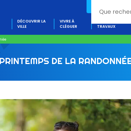
02 97 80 18 88
DÉCOUVRIR LA
VIVRE À
PROJETS &
VILLE
CLÉGUER
TRAVAUX
nnée
PRINTEMPS DE LA RANDONNÉ