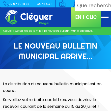
02 97 80 18 88
CONTACT
EN 1 CLIC
Accueil
>
Actualités de la ville
>
Le nouveau bulletin municipal arrive…
LE NOUVEAU BULLETIN
MUNICIPAL ARRIVE…
La distribution du nouveau bulletin municipal est en
cours…
Surveillez votre boîte aux lettres, vous devriez le
recevoir courant de la semaine du 15 au 20 juillet !