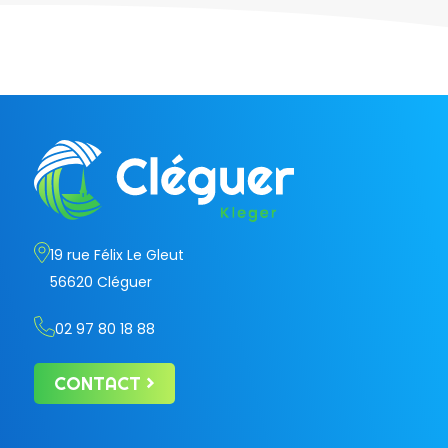
19 rue Félix Le Gleut
56620 Cléguer
02 97 80 18 88
CONTACT