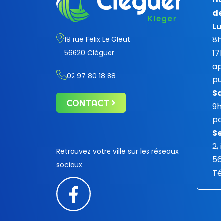
de
Lu
8h
19 rue Félix Le Gleut
17
56620 Cléguer
ap
02 97 80 18 88
pu
S
CONTACT
9
po
Se
2,
Retrouvez votre ville sur les réseaux
5
sociaux
Té