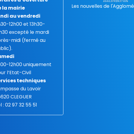
Les nouvelles de l'Agglomé
 la mairie
ndi au vendredi
30-12h00 et 13h30-
h30 excepté le mardi
rès-midi (fermé au
blic).
amedi
h00-12h00 uniquement
ur l’Etat-Civil
rvices techniques
 impasse du Lavoir
6620 CLEGUER
l : 02 97 32 55 51