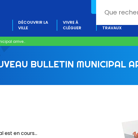
02 97 80 18 88
DÉCOUVRIR LA
VIVRE À
PROJETS &
VILLE
CLÉGUER
TRAVAUX
icipal arrive…
UVEAU BULLETIN MUNICIPAL A
al est en cours…