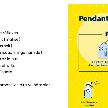
 réflexes :
u climatisé)
s soif)
misation, linge humide)
ez la nuit
s efforts
fisante
mment les plus vulnérables