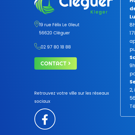
Ho
de
Lu
8h
19 rue Félix Le Gleut
17
56620 Cléguer
ap
02 97 80 18 88
pu
S
CONTACT
9
po
Se
2,
Retrouvez votre ville sur les réseaux
5
sociaux
Té