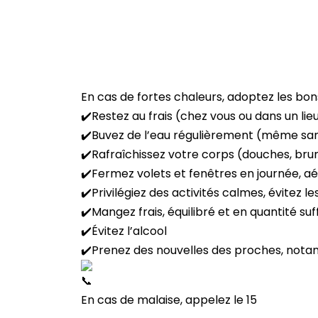
En cas de fortes chaleurs, adoptez les bons
​✔️​
Restez au frais (chez vous ou dans un lie
​✔️​
Buvez de l’eau régulièrement (même san
​✔️​Rafraîchissez votre corps (douches, bru
​✔️​
Fermez volets et fenêtres en journée, aér
​✔️​
Privilégiez des activités calmes, évitez le
​✔️​
Mangez frais, équilibré et en quantité suf
​✔️​
Évitez l’alcool
​✔️​
Prenez des nouvelles des proches, nota
En cas de malaise, appelez le 15