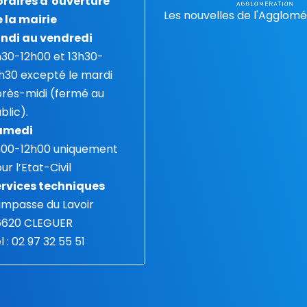
raires d’ouverture
Les nouvelles de l'Agglomé
 la mairie
ndi au vendredi
30-12h00 et 13h30-
h30 excepté le mardi
rès-midi (fermé au
blic).
amedi
h00-12h00 uniquement
ur l’Etat-Civil
rvices techniques
 impasse du Lavoir
6620 CLEGUER
l : 02 97 32 55 51