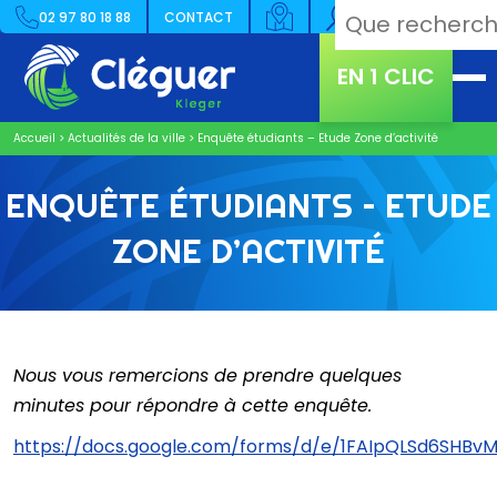
02 97 80 18 88
CONTACT
EN 1 CLIC
Accueil
>
Actualités de la ville
>
Enquête étudiants – Etude Zone d’activité
ENQUÊTE ÉTUDIANTS – ETUDE
ZONE D’ACTIVITÉ
Nous vous remercions de prendre quelques
minutes pour répondre à cette enquête.
https://docs.google.com/forms/d/e/1FAIpQLSd6S