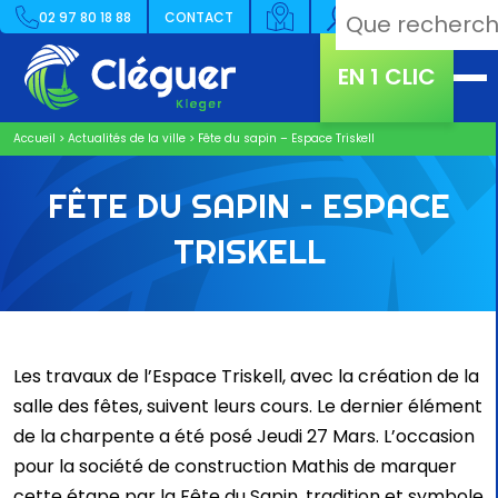
02 97 80 18 88
CONTACT
EN 1 CLIC
Accueil
>
Actualités de la ville
>
Fête du sapin – Espace Triskell
FÊTE DU SAPIN – ESPACE
TRISKELL
Les travaux de l’Espace Triskell, avec la création de la
salle des fêtes, suivent leurs cours. Le dernier élément
de la charpente a été posé Jeudi 27 Mars. L’occasion
pour la société de construction Mathis de marquer
cette étape par la Fête du Sapin, tradition et symbole