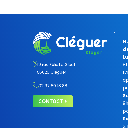
Ho
de
Lu
8h
19 rue Félix Le Gleut
17
56620 Cléguer
ap
02 97 80 18 88
pu
S
CONTACT
9
po
Se
2,