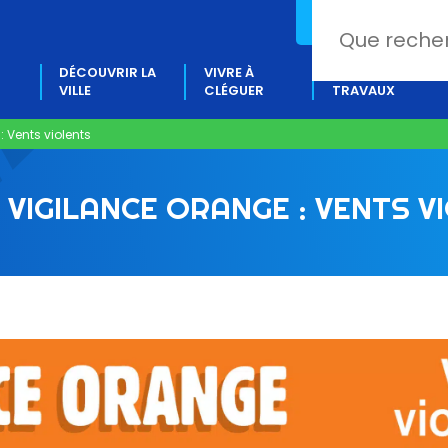
02 97 80 18 88
DÉCOUVRIR LA
VIVRE À
PROJETS &
VILLE
CLÉGUER
TRAVAUX
: Vents violents
 VIGILANCE ORANGE : VENTS V