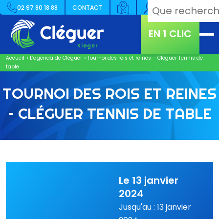
02 97 80 18 88
CONTACT
EN 1 CLIC
Accueil
>
L’agenda de Cléguer
>
Tournoi des rois et reines – Cléguer Tennis de
table
TOURNOI DES ROIS ET REINES
– CLÉGUER TENNIS DE TABLE
Le 13 janvier
2024
Jusqu'au : 13 janvier