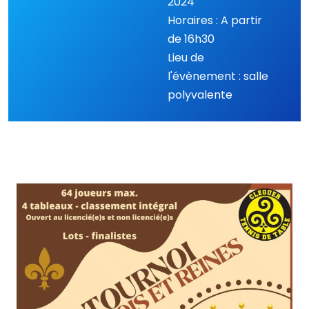
2024
Horaires : A partir
de 16h30
Lieu de
l'évènement : salle
polyvalente