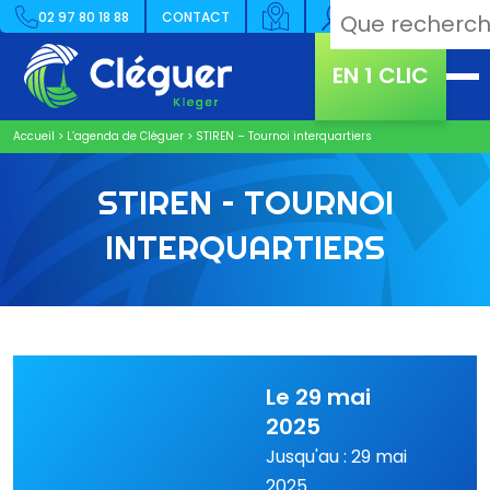
02 97 80 18 88
CONTACT
EN 1 CLIC
Accueil
>
L’agenda de Cléguer
>
STIREN – Tournoi interquartiers
STIREN – TOURNOI
INTERQUARTIERS
Le 29 mai
2025
Jusqu'au : 29 mai
2025