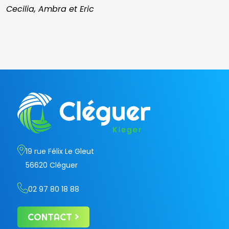
Cecilia, Ambra et Eric
19 rue Félix Le Gleut
56620 Cléguer
02 97 80 18 88
CONTACT