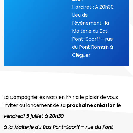
Horaires : A 20h30
Lieu de
l'évènement : la
Malterie du Bas
Pont-Scorff - rue
du Pont Romain à
Cléguer
La Compagnie les Mots en l’Air a le plaisir de vous
inviter au lancement de sa
prochaine création
le
vendredi 5 juillet à 20h30
à la Malterie du Bas Pont-Scorff – rue du Pont