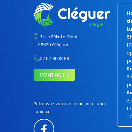
Ho
de
Lu
8h
19 rue Félix Le Gleut
17
56620 Cléguer
ap
02 97 80 18 88
pu
S
CONTACT
9
po
Se
2,
Retrouvez votre ville sur les réseaux
5
sociaux
Té