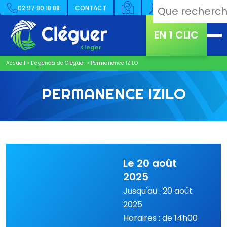
02 97 80 18 88
CONTACT
EN 1 CLIC
Accueil
>
L’agenda de Cléguer
>
Permanence IZILO
PERMANENCE IZILO
Le 20 août
2025
Jusqu'au : 20 août
2025
Horaires : de 14h00