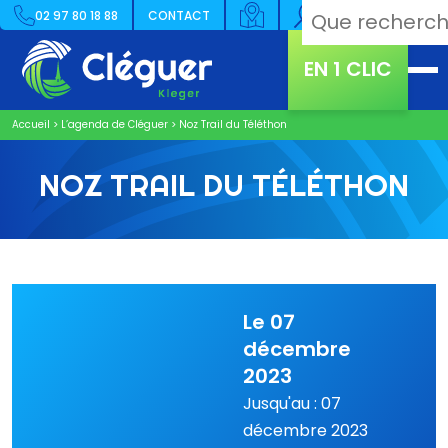
02 97 80 18 88
CONTACT
EN 1 CLIC
Accueil
>
L’agenda de Cléguer
>
Noz Trail du Téléthon
NOZ TRAIL DU TÉLÉTHON
Le 07
décembre
2023
Jusqu'au : 07
décembre 2023