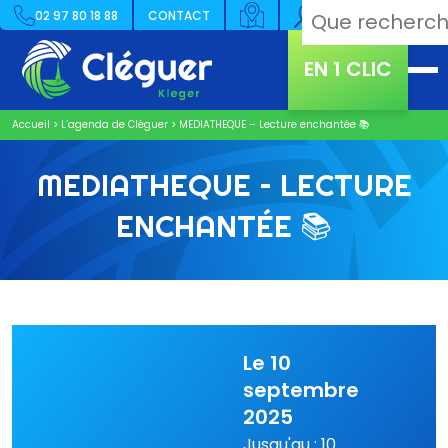
02 97 80 18 88
CONTACT
EN 1 CLIC
Accueil
>
L’agenda de Cléguer
>
MEDIATHEQUE – Lecture enchantée 📚
MEDIATHEQUE – LECTURE
ENCHANTÉE 📚
Le 10
septembre
2025
Jusqu'au : 10