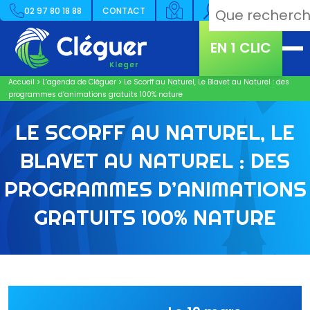
02 97 80 18 88
CONTACT
EN 1 CLIC
Accueil
>
L’agenda de Cléguer
>
Le Scorff au Naturel, Le Blavet au Naturel : des
programmes d’animations gratuits 100% nature
LE SCORFF AU NATUREL, LE
BLAVET AU NATUREL : DES
PROGRAMMES D’ANIMATIONS
GRATUITS 100% NATURE