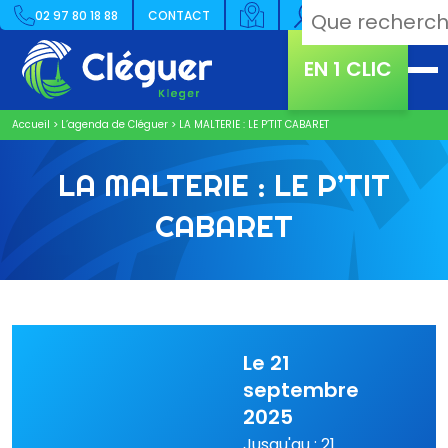
02 97 80 18 88
CONTACT
EN 1 CLIC
Accueil
>
L’agenda de Cléguer
>
LA MALTERIE : LE P’TIT CABARET
LA MALTERIE : LE P’TIT
CABARET
Le 21
septembre
2025
Jusqu'au : 21