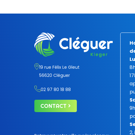
Ho
de
Lu
8h
19 rue Félix Le Gleut
17
56620 Cléguer
ap
02 97 80 18 88
pu
S
CONTACT
9
po
Se
2,