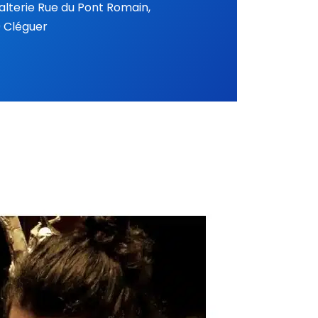
Malterie Rue du Pont Romain,
 Cléguer