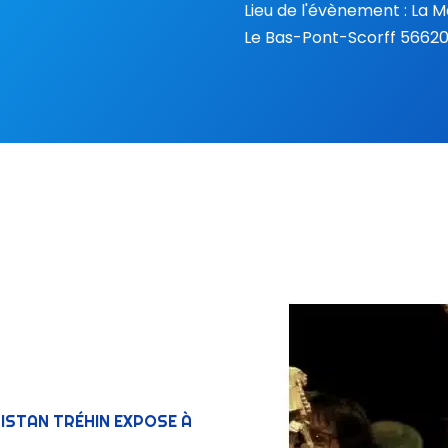
Lieu de l'évènement : La 
Le Bas-Pont-Scorff 56620
ISTAN TRÉHIN EXPOSE À