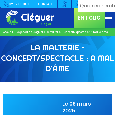
02 97 80 18 88
CONTACT
EN 1 CLIC
Accueil
>
L’agenda de Cléguer
>
La Malterie – Concert/spectacle : A mal d’âme
LA MALTERIE –
CONCERT/SPECTACLE : A MAL
D’ÂME
Le 09 mars
2025