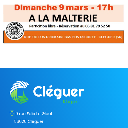
19 rue Félix Le Gleut
56620 Cléguer