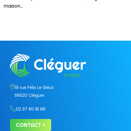
maison…
19 rue Félix Le Gleut
56620 Cléguer
02 97 80 18 88
CONTACT