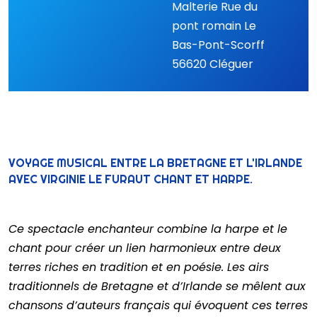
Malterie Rue du
pont romain Le
Bas-Pont-Scorff
56620 Cléguer
VOYAGE MUSICAL ENTRE LA BRETAGNE ET L'IRLANDE
AVEC VIRGINIE LE FURAUT CHANT ET HARPE.
Ce spectacle enchanteur combine la harpe et le
chant pour créer un lien harmonieux entre deux
terres riches en tradition et en poésie. Les airs
traditionnels de Bretagne et d’Irlande se mêlent aux
chansons d’auteurs français qui évoquent ces terres