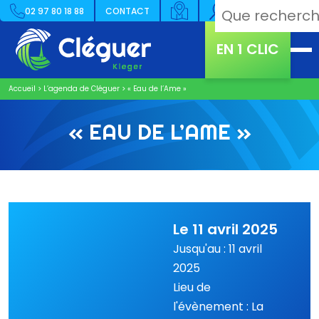
02 97 80 18 88
CONTACT
EN 1 CLIC
Accueil
>
L’agenda de Cléguer
>
« Eau de l’Ame »
« EAU DE L’AME »
Le 11 avril 2025
Jusqu'au : 11 avril
2025
Lieu de
l'évènement : La