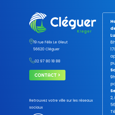
Ho
de
Lu
8h
19 rue Félix Le Gleut
17
56620 Cléguer
ap
02 97 80 18 88
pu
S
CONTACT
9
po
Se
2,
Retrouvez votre ville sur les réseaux
5
sociaux
Té