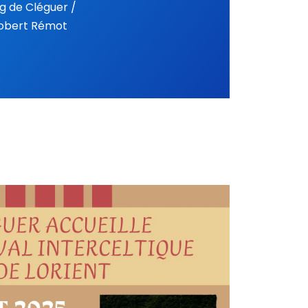
rg de Cléguer /
Robert Rémot