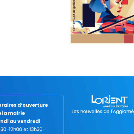
raires d’ouverture
Les nouvelles de l'Agglomé
 la mairie
ndi au vendredi
30-12h00 et 13h30-