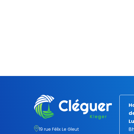
Ho
de
Lu
8h
19 rue Félix Le Gleut