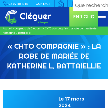
02 97 80 18 88
CONTACT
EN 1 CLIC
Accueil
>
L’agenda de Cléguer
>
« CHTO compagnie » : la robe de mariée de
Katherine L. Battaiellie
« CHTO COMPAGNIE » : LA
ROBE DE MARIÉE DE
KATHERINE L. BATTAIELLIE
Le 17 mars
2024