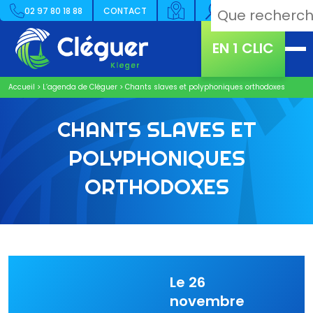
02 97 80 18 88
CONTACT
EN 1 CLIC
Accueil
>
L’agenda de Cléguer
>
Chants slaves et polyphoniques orthodoxes
CHANTS SLAVES ET
POLYPHONIQUES
ORTHODOXES
Le 26
novembre