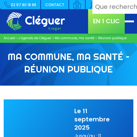
02 97 80 18 88
CONTACT
EN 1 CLIC
Accueil
>
L’agenda de Cléguer
>
Ma commune, ma santé – Réunion publique
MA COMMUNE, MA SANTÉ –
RÉUNION PUBLIQUE
Le 11
septembre
2025
Jusqu'au : 11