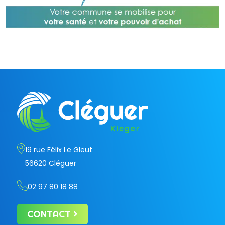
19 rue Félix Le Gleut
56620 Cléguer
02 97 80 18 88
CONTACT