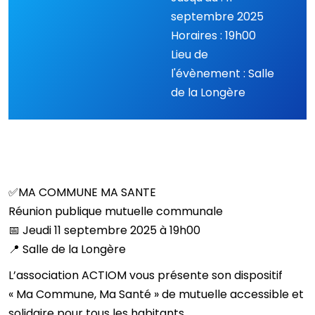
septembre 2025
Horaires : 19h00
Lieu de
l'évènement : Salle
de la Longère
✅
​MA COMMUNE MA SANTE
Réunion publique mutuelle communale
📅
​​ Jeudi 11 septembre 2025 à 19h00
📍
Salle de la Longère
L’association ACTIOM vous présente son dispositif
« Ma Commune, Ma Santé » de mutuelle accessible et
solidaire pour tous les habitants.