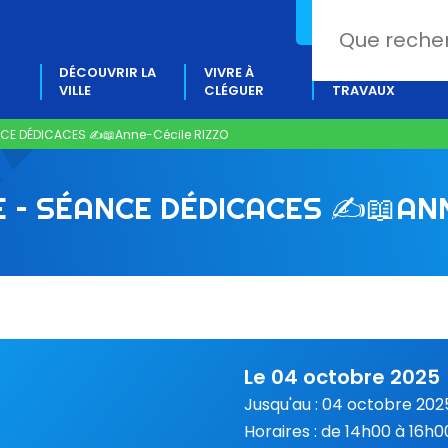
02 97 80 18 88
DÉCOUVRIR LA
VIVRE À
PROJETS &
VILLE
CLÉGUER
TRAVAUX
CE DÉDICACES ✍️​📖​Anne-Cécile RIZZO
– SÉANCE DÉDICACES ✍️​📖​AN
Le 04 octobre 2025
Jusqu'au : 04 octobre 202
Horaires : de 14h00 à 16h0