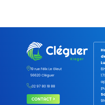
Ho
de
Lu
8h
19 rue Félix Le Gleut
17
56620 Cléguer
ap
02 97 80 18 88
pu
S
CONTACT
9