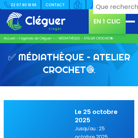
02 97 80 18 88
CONTACT
EN 1 CLIC
Accueil
>
L’agenda de Cléguer
>
✅ MÉDIATHÈQUE – ATELIER CROCHET🧶​
✅ MÉDIATHÈQUE – ATELIER
CROCHET🧶​
Le 25 octobre
2025
Jusqu'au : 25
octobre 2025