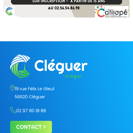
19 rue Félix Le Gleut
56620 Cléguer
02 97 80 18 88
CONTACT