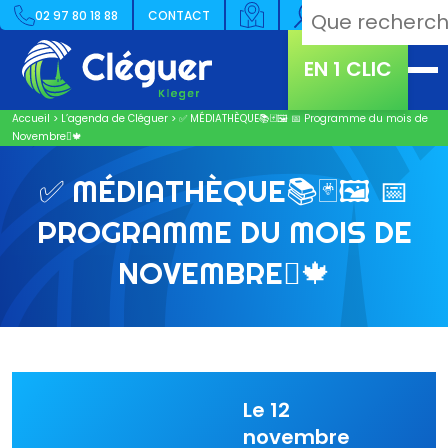
02 97 80 18 88
CONTACT
EN 1 CLIC
Accueil
>
L’agenda de Cléguer
>
✅​ MÉDIATHÈQUE📚🃏🖼️​ 📅 Programme du mois de
Novembre🪾🍁
✅​ MÉDIATHÈQUE📚🃏🖼️​ 📅
PROGRAMME DU MOIS DE
NOVEMBRE🪾🍁
Le 12
novembre