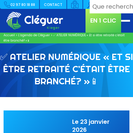
02 97 80 18 88
CONTACT
EN 1 CLIC
Accueil
>
L’agenda de Cléguer
>
✅ ATELIER NUMÉRIQUE « Et si être retraité c’était
être branché? »📱
✅ ATELIER NUMÉRIQUE « ET SI
ÊTRE RETRAITÉ C’ÉTAIT ÊTRE
BRANCHÉ? »📱
Le 23 janvier
2026