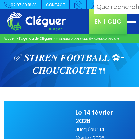
02 97 80 18 88
CONTACT
EN 1 CLIC
Accueil
>
L’agenda de Cléguer
>
✅ 𝑺𝑻𝑰𝑹𝑬𝑵 𝑭𝑶𝑶𝑻𝑩𝑨𝑳𝑳 ⚽- 𝑪𝑯𝑶𝑼𝑪𝑹𝑶𝑼𝑻𝑬🍴
✅ 𝑺𝑻𝑰𝑹𝑬𝑵 𝑭𝑶𝑶𝑻𝑩𝑨𝑳𝑳 ⚽-
𝑪𝑯𝑶𝑼𝑪𝑹𝑶𝑼𝑻𝑬🍴
Le 14 février
2026
Jusqu'au : 14
février 2026