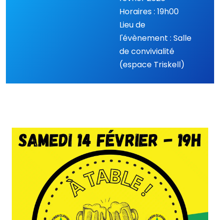
Horaires : 19h00
Lieu de
l'évènement : Salle
de convivialité
(espace Triskell)