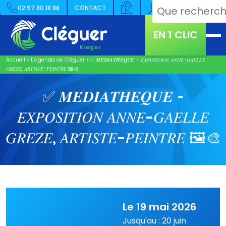
02 97 80 18 88
CONTACT
EN 1 CLIC
Accueil
>
L’agenda de Cléguer
>
✅ 𝑴𝑬́𝑫𝑰𝑨𝑻𝑯𝑬𝑸𝑼𝑬 – 𝐸𝑋𝑃𝑂𝑆𝐼𝑇𝐼𝑂𝑁 𝐴𝑁𝑁𝐸-𝐺𝐴𝐸𝐿𝐿𝐸
𝐺𝑅𝐸𝑍𝐸, 𝐴𝑅𝑇𝐼𝑆𝑇𝐸-𝑃𝐸𝐼𝑁𝑇𝑅𝐸 🖼️🎨
✅ 𝑴𝑬́𝑫𝑰𝑨𝑻𝑯𝑬𝑸𝑼𝑬 –
𝐸𝑋𝑃𝑂𝑆𝐼𝑇𝐼𝑂𝑁 𝐴𝑁𝑁𝐸-𝐺𝐴𝐸𝐿𝐿𝐸
𝐺𝑅𝐸𝑍𝐸, 𝐴𝑅𝑇𝐼𝑆𝑇𝐸-𝑃𝐸𝐼𝑁𝑇𝑅𝐸 🖼️🎨
Le 19 mai 2026
Jusqu'au : 20 juin