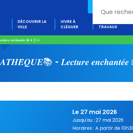
02 97 80 18 88
DÉCOUVRIR LA
VIVRE À
PROJETS &
VILLE
CLÉGUER
TRAVAUX
𝒓𝒆 𝒆𝒏𝒄𝒉𝒂𝒏𝒕𝒆́𝒆​ 📖​👧🏻​👦​​​
𝑻𝑯𝑬̀𝑸𝑼𝑬📚 – 𝑳𝒆𝒄𝒕𝒖𝒓𝒆 𝒆𝒏𝒄𝒉𝒂𝒏𝒕𝒆́𝒆​
Le 27 mai 2026
Jusqu'au : 27 mai 2026
Horaires : A partir de 10h3