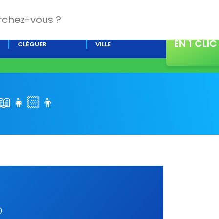
CONTACT
L’AGENDA DE
ACTUALITÉS DE LA
EN 1 CLIC
CLÉGUER
VILLE
 📖​👧🏻​👦​​​
0