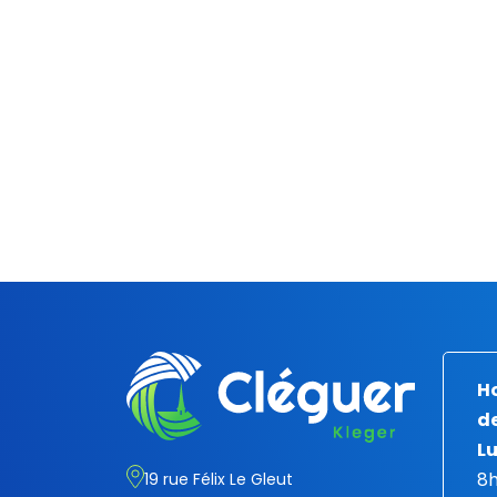
Ho
de
Lu
8h
19 rue Félix Le Gleut