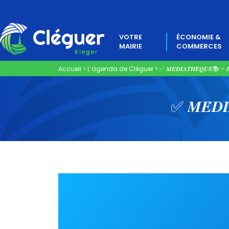
VOTRE
ÉCONOMIE &
MAIRIE
COMMERCES
Accueil
>
L’agenda de Cléguer
>
✅ 𝑴𝑬́𝑫𝑰𝑨𝑻𝑯𝑬̀𝑸𝑼𝑬📚 – 𝑳𝒆𝒄𝒕
✅ 𝑴𝑬́𝑫𝑰𝑨