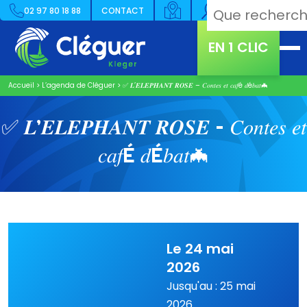
02 97 80 18 88
CONTACT
EN 1 CLIC
Accueil
>
L’agenda de Cléguer
>
✅ 𝑳’𝑬𝑳𝑬𝑷𝑯𝑨𝑵𝑻 𝑹𝑶𝑺𝑬 – 𝐶𝑜𝑛𝑡𝑒𝑠 𝑒𝑡 𝑐𝑎𝑓é 𝑑é𝑏𝑎𝑡🦇
✅ 𝑳’𝑬𝑳𝑬𝑷𝑯𝑨𝑵𝑻 𝑹𝑶𝑺𝑬 – 𝐶𝑜𝑛𝑡𝑒𝑠 𝑒𝑡
𝑐𝑎𝑓É 𝑑É𝑏𝑎𝑡🦇
Le 24 mai
2026
Jusqu'au : 25 mai
2026