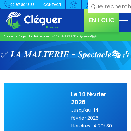
02 97 80 18 88
CONTACT
EN 1 CLIC
Accueil
>
L’agenda de Cléguer
>
✅ 𝑳𝑨 𝑴𝑨𝑳𝑻𝑬𝑹𝑰𝑬 – 𝑺𝒑𝒆𝒄𝒕𝒂𝒄𝒍𝒆🎭🎶
✅ 𝑳𝑨 𝑴𝑨𝑳𝑻𝑬𝑹𝑰𝑬 – 𝑺𝒑𝒆𝒄𝒕𝒂𝒄𝒍𝒆🎭🎶
Le 14 février
2026
Jusqu'au : 14
février 2026
Horaires : A 20h30