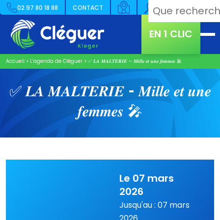
02 97 80 18 88
CONTACT
EN 1 CLIC
Accueil
>
L’agenda de Cléguer
>
✅ 𝑳𝑨 𝑴𝑨𝑳𝑻𝑬𝑹𝑰𝑬 – 𝑴𝒊𝒍𝒍𝒆 𝒆𝒕 𝒖𝒏𝒆 𝒇𝒆𝒎𝒎𝒆𝒔 🎤
✅ 𝑳𝑨 𝑴𝑨𝑳𝑻𝑬𝑹𝑰𝑬 – 𝑴𝒊𝒍𝒍𝒆 𝒆𝒕 𝒖𝒏𝒆
𝒇𝒆𝒎𝒎𝒆𝒔 🎤
Le 07 mars
2026
Jusqu'au : 07 mars
2026