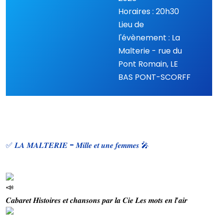
Horaires : 20h30
Lieu de
l'évènement : La
Malterie - rue du
Pont Romain, LE
BAS PONT-SCORFF
✅ 𝑳𝑨 𝑴𝑨𝑳𝑻𝑬𝑹𝑰𝑬 - 𝑴𝒊𝒍𝒍𝒆 𝒆𝒕 𝒖𝒏𝒆 𝒇𝒆𝒎𝒎𝒆𝒔 🎤
𝑪𝒂𝒃𝒂𝒓𝒆𝒕 𝑯𝒊𝒔𝒕𝒐𝒊𝒓𝒆𝒔 𝒆𝒕 𝒄𝒉𝒂𝒏𝒔𝒐𝒏𝒔 𝒑𝒂𝒓 𝒍𝒂 𝑪𝒊𝒆 𝑳𝒆𝒔 𝒎𝒐𝒕𝒔 𝒆𝒏 𝒍’𝒂𝒊𝒓