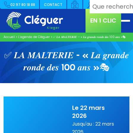
02 97 80 18 88
CONTACT
EN 1 CLIC
Accueil
>
L’agenda de Cléguer
>
✅ 𝑳𝑨 𝑴𝑨𝑳𝑻𝑬𝑹𝑰𝑬 – « 𝑳𝒂 𝒈𝒓𝒂𝒏𝒅𝒆 𝒓𝒐𝒏𝒅𝒆 𝒅𝒆𝒔 100 𝒂𝒏𝒔 »🎭
✅ 𝑳𝑨 𝑴𝑨𝑳𝑻𝑬𝑹𝑰𝑬 – « 𝑳𝒂 𝒈𝒓𝒂𝒏𝒅𝒆
𝒓𝒐𝒏𝒅𝒆 𝒅𝒆𝒔 100 𝒂𝒏𝒔 »🎭
Le 22 mars
2026
Jusqu'au : 22 mars
2026