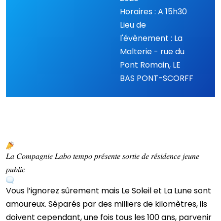
Horaires : A 15h30
Lieu de
l'évènement : La
Malterie - rue du
Pont Romain, LE
BAS PONT-SCORFF
𝐿𝑎 𝐶𝑜𝑚𝑝𝑎𝑔𝑛𝑖𝑒 𝐿𝑎𝑏𝑜 𝑡𝑒𝑚𝑝𝑜 𝑝𝑟𝑒́𝑠𝑒𝑛𝑡𝑒 𝑠𝑜𝑟𝑡𝑖𝑒 𝑑𝑒 𝑟𝑒́𝑠𝑖𝑑𝑒𝑛𝑐𝑒 𝑗𝑒𝑢𝑛𝑒
𝑝𝑢𝑏𝑙𝑖𝑐
Vous l’ignorez sûrement mais Le Soleil et La Lune sont
amoureux. Séparés par des milliers de kilomètres, ils
doivent cependant, une fois tous les 100 ans, parvenir